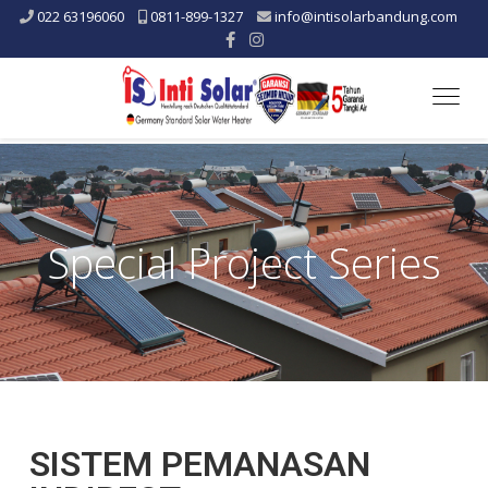
022 63196060
0811-899-1327
info@intisolarbandung.com
Togg
navig
Special Project Series
SISTEM PEMANASAN