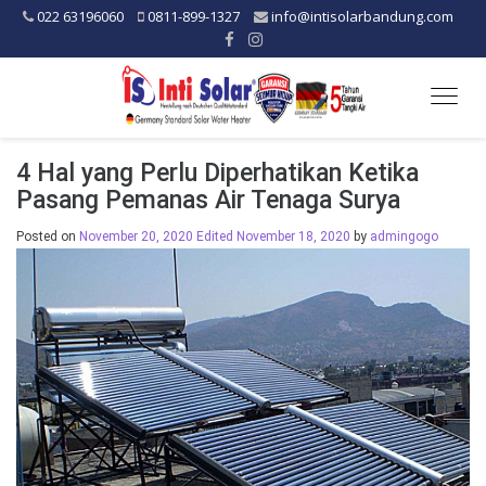
022 63196060
0811-899-1327
info@intisolarbandung.com
Togg
navig
4 Hal yang Perlu Diperhatikan Ketika
Pasang Pemanas Air Tenaga Surya
Posted on
November 20, 2020
Edited November 18, 2020
by
admingogo