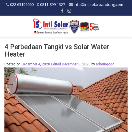
022 63196060
0811-899-1327
info@intisolarbandung.com
Togg
navig
4 Perbedaan Tangki vs Solar Water
Heater
Posted on
December 4, 2020
Edited December 3, 2020
by
admingogo