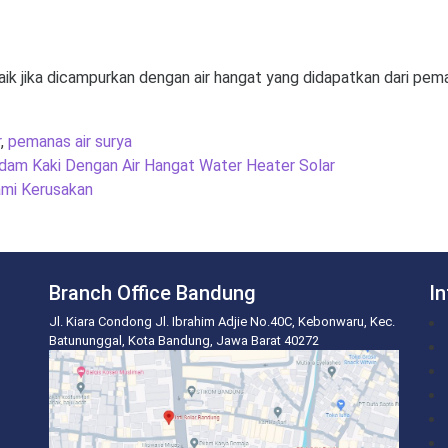
k jika dicampurkan dengan air hangat yang didapatkan dari pema
r
,
pemanas air surya
dam Kaki Dengan Air Hangat Water Heater Solar
ami Kerusakan
Branch Office Bandung
I
Jl. Kiara Condong Jl. Ibrahim Adjie No.40C, Kebonwaru, Kec.
Batununggal, Kota Bandung, Jawa Barat 40272