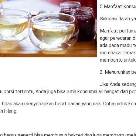
5 Manfaat Konsu
Sirkulasi darah 
Manfaat pertama
agar peredaran d
ada pada madu t
membakar lemak y
membantu untuk
2. Menurunkan b
Jika Anda sedan
orsi tertentu, Anda juga bisa rutin konsumsi air hangat dari pem
tidak akan menyebabkan berat badan yang naik. Coba untuk kon
h hilang.
 bagus seperti bisa membunuh bakteri dan juga membantu melaw