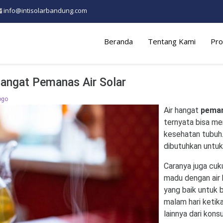
info@intisolarbandung.com
Beranda
Tentang Kami
Pro
angat Pemanas Air Solar
ogo
Air hangat
peman
ternyata bisa me
kesehatan tubuh.
dibutuhkan untuk
Caranya juga cu
madu dengan air 
yang baik untuk 
malam hari ketik
lainnya dari kons