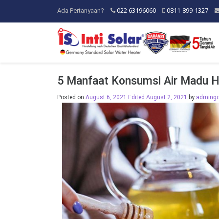
022 63196060
0811-899-1327
Ada Pertanyaan?
5 Manfaat Konsumsi Air Madu H
Posted on
August 6, 2021
Edited August 2, 2021
by
adming