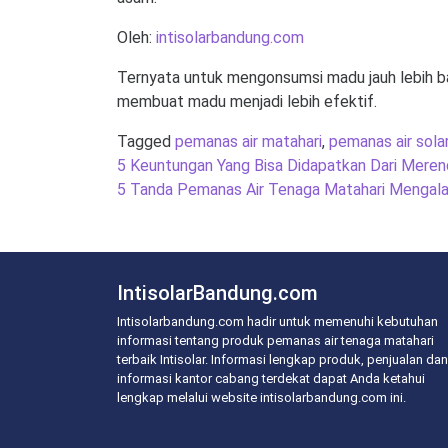
Oleh:
intisolarbandung.com
Ternyata untuk mengonsumsi madu jauh lebih bai
membuat madu menjadi lebih efektif.
Tagged
pemanas air matahari
,
pemanas air sola
Post
5 Keuntungan Yang Bisa Didapatkan Dari Meren
navigation
5 Tanda Pemanas Air Tenaga Matahari Mengal
IntisolarBandung.com
Intisolarbandung.com hadir untuk memenuhi kebutuhan
informasi tentang produk pemanas air tenaga matahari
terbaik Intisolar. Informasi lengkap produk, penjualan dan
informasi kantor cabang terdekat dapat Anda ketahui
lengkap melalui website intisolarbandung.com ini.