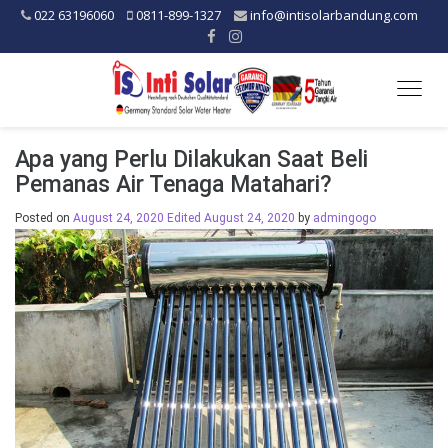
022 63196060
0811-899-1327
info@intisolarbandung.com
Togg
navig
Apa yang Perlu Dilakukan Saat Beli
Pemanas Air Tenaga Matahari?
Posted on
August 24, 2020
Edited August 24, 2020
by
admingogo