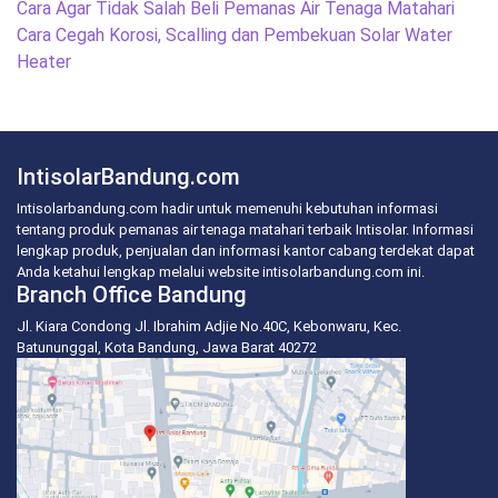
Post
Cara Agar Tidak Salah Beli Pemanas Air Tenaga Matahari
navigation
Cara Cegah Korosi, Scalling dan Pembekuan Solar Water
Heater
IntisolarBandung.com
Intisolarbandung.com hadir untuk memenuhi kebutuhan informasi
tentang produk pemanas air tenaga matahari terbaik Intisolar. Informasi
lengkap produk, penjualan dan informasi kantor cabang terdekat dapat
Anda ketahui lengkap melalui website intisolarbandung.com ini.
Branch Office Bandung
Jl. Kiara Condong Jl. Ibrahim Adjie No.40C, Kebonwaru, Kec.
Batununggal, Kota Bandung, Jawa Barat 40272