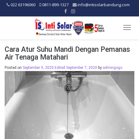
022 63196060
0811-899-1327
info@intisolarbandung.com
Togg
navig
Cara Atur Suhu Mandi Dengan Pemanas
Air Tenaga Matahari
Posted on
September 9, 2020
Edited September 7, 2020
by
admingogo