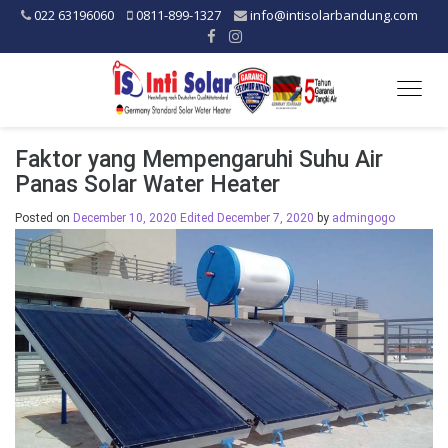
022 63196060
0811-899-1327
info@intisolarbandung.com
Togg
navig
Faktor yang Mempengaruhi Suhu Air
Panas Solar Water Heater
Posted on
December 10, 2020
Edited December 7, 2020
by
admingogo