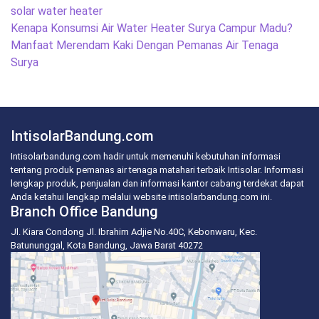
solar water heater
Post
Kenapa Konsumsi Air Water Heater Surya Campur Madu?
navigation
Manfaat Merendam Kaki Dengan Pemanas Air Tenaga
Surya
IntisolarBandung.com
Intisolarbandung.com hadir untuk memenuhi kebutuhan informasi
tentang produk pemanas air tenaga matahari terbaik Intisolar. Informasi
lengkap produk, penjualan dan informasi kantor cabang terdekat dapat
Anda ketahui lengkap melalui website intisolarbandung.com ini.
Branch Office Bandung
Jl. Kiara Condong Jl. Ibrahim Adjie No.40C, Kebonwaru, Kec.
Batununggal, Kota Bandung, Jawa Barat 40272