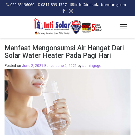
022 63196060
0811-899-1327
info@intisolarbandung.com
Togg
navig
Manfaat Mengonsumsi Air Hangat Dari
Solar Water Heater Pada Pagi Hari
Posted on
June 2, 2021
Edited June 2, 2021
by
admingogo