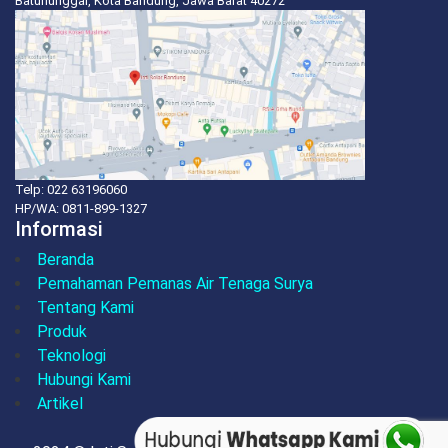
Batununggal, Kota Bandung, Jawa Barat 40272
Telp: 022 63196060
HP/WA:
0811-899-1327
Informasi
Beranda
Pemahaman Pemanas Air Tenaga Surya
Tentang Kami
Produk
Teknologi
Hubungi Kami
Artikel