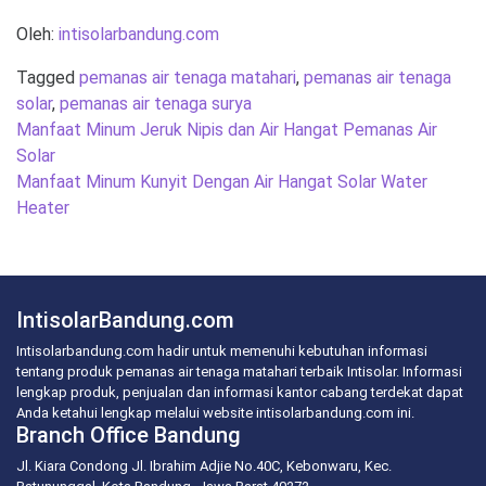
Oleh:
intisolarbandung.com
Tagged
pemanas air tenaga matahari
,
pemanas air tenaga
solar
,
pemanas air tenaga surya
Post
Manfaat Minum Jeruk Nipis dan Air Hangat Pemanas Air
navigation
Solar
Manfaat Minum Kunyit Dengan Air Hangat Solar Water
Heater
IntisolarBandung.com
Intisolarbandung.com hadir untuk memenuhi kebutuhan informasi
tentang produk pemanas air tenaga matahari terbaik Intisolar. Informasi
lengkap produk, penjualan dan informasi kantor cabang terdekat dapat
Anda ketahui lengkap melalui website intisolarbandung.com ini.
Branch Office Bandung
Jl. Kiara Condong Jl. Ibrahim Adjie No.40C, Kebonwaru, Kec.