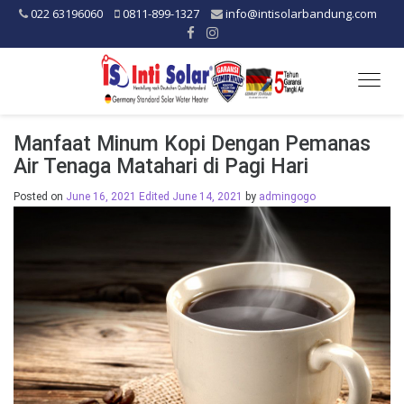
022 63196060
0811-899-1327
info@intisolarbandung.com
Togg
navig
Manfaat Minum Kopi Dengan Pemanas
Air Tenaga Matahari di Pagi Hari
Posted on
June 16, 2021
Edited June 14, 2021
by
admingogo