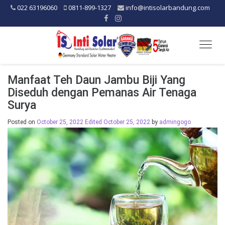
022 63196060
0811-899-1327
info@intisolarbandung.com
Togg
navig
Manfaat Teh Daun Jambu Biji Yang
Diseduh dengan Pemanas Air Tenaga
Surya
Posted on
October 25, 2022
Edited October 25, 2022
by
admingogo