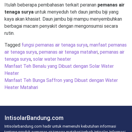
Itulah beberapa pembahasan terkait peranan
pemanas air
tenaga surya
untuk menyeduh teh daun jambu biji yang
kaya akan khasiat. Daun jambu biji mampu menyembuhkan
berbagai macam penyakit dengan mengonsumsi secara
rutin.
Tagged
fungsi pemanas air tenaga surya
,
manfaat pemanas
air tenaga surya
,
pemanas air tenaga matahari
,
pemanas air
tenaga surya
,
solar water heater
Post
Manfaat Teh Benalu yang Dibuat dengan Solar Water
navigation
Heater
Manfaat Teh Bunga Saffron yang Dibuat dengan Water
Heater Matahari
IntisolarBandung.com
Intisolarbandung.com hadir untuk memenuhi kebutuhan informasi
tentang produk pemanas air tenaga matahari terbaik Intisolar. Informasi