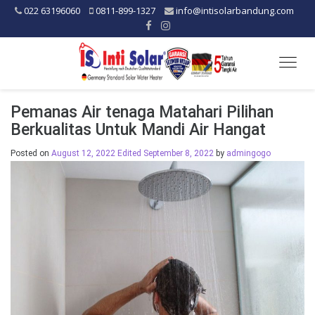
022 63196060
0811-899-1327
info@intisolarbandung.com
Togg
navig
Pemanas Air tenaga Matahari Pilihan
Berkualitas Untuk Mandi Air Hangat
Posted on
August 12, 2022
Edited September 8, 2022
by
admingogo