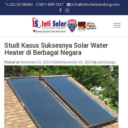
022 63196060
0811-899-1327
info@intisolarbandung.com
Togg
navig
Studi Kasus Suksesnya Solar Water
Heater di Berbagai Negara
Posted on
November 23, 2023
Edited November 20, 2023
by
admingogo