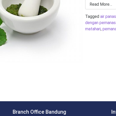
Read More…
Tagged
air pana
dengan pemanas 
matahari
,
pemanas
Branch Office Bandung
I