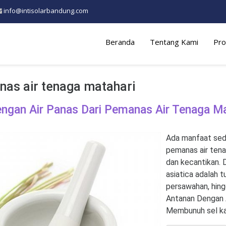
info@intisolarbandung.com
Beranda
Tentang Kami
Pro
as air tenaga matahari
ngan Air Panas Dari Pemanas Air Tenaga Ma
Ada manfaat sedu
pemanas air tena
dan kecantikan. 
asiatica adalah 
persawahan, hing
Antanan Dengan 
Membunuh sel kan