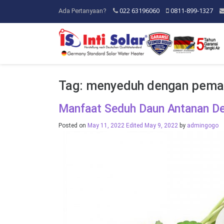
022 63196060
0811-899-1327
Ada Pertanyaan?
Tag:
menyeduh dengan peman
Manfaat Seduh Daun Antanan De
Posted on
May 11, 2022
Edited May 9, 2022
by
admingogo