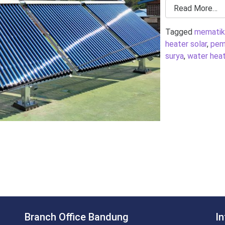
Read More…
Tagged
mematika
heater solar
,
pem
surya
,
water heat
Branch Office Bandung
I