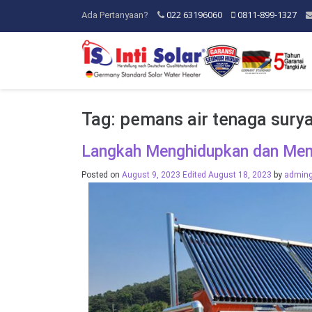
022 63196060
0811-899-1327
Ada Pertanyaan?
Tag:
pemans air tenaga sury
Langkah Menghidupkan dan Mema
Posted on
August 9, 2023
Edited August 18, 2023
by
admin