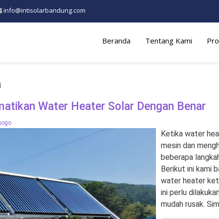
info@intisolarbandung.com
Beranda
Tentang Kami
Pro
a
tikan Water Heater Solar Dengan Benar
gogo
Ketika water hea
mesin dan mengh
beberapa langka
Berikut ini kami
water heater ket
ini perlu dilakuk
mudah rusak. Sima