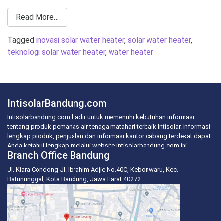
Read More…
Tagged
inovasi solar water heater
,
solar water heater
,
teknologi solar water heater
,
water heater
IntisolarBandung.com
Intisolarbandung.com hadir untuk memenuhi kebutuhan informasi
tentang produk pemanas air tenaga matahari terbaik Intisolar. Informasi
lengkap produk, penjualan dan informasi kantor cabang terdekat dapat
Anda ketahui lengkap melalui website intisolarbandung.com ini.
Branch Office Bandung
Jl. Kiara Condong Jl. Ibrahim Adjie No.40C, Kebonwaru, Kec.
Batununggal, Kota Bandung, Jawa Barat 40272