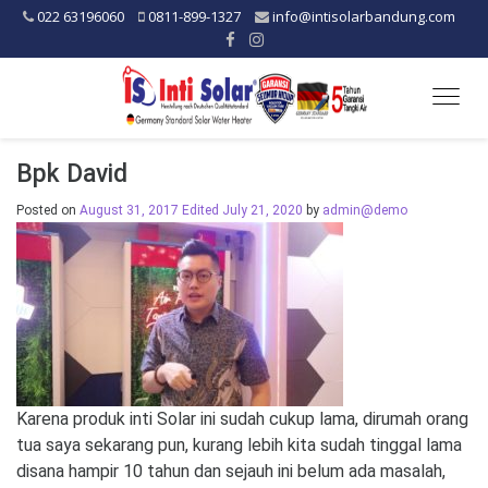
022 63196060
0811-899-1327
info@intisolarbandung.com
Togg
navig
Bpk David
Posted on
August 31, 2017
Edited July 21, 2020
by
admin@demo
Karena produk inti Solar ini sudah cukup lama, dirumah orang
tua saya sekarang pun, kurang lebih kita sudah tinggal lama
disana hampir 10 tahun dan sejauh ini belum ada masalah,