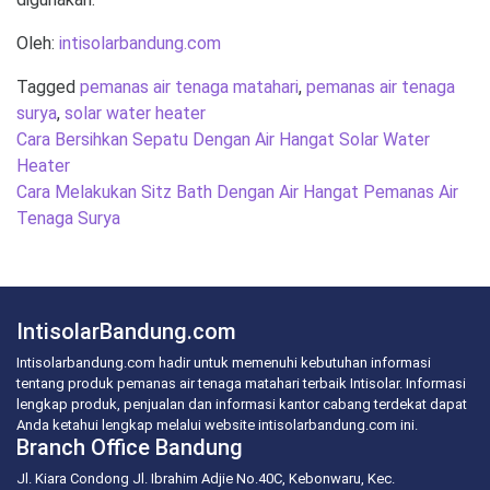
Oleh:
intisolarbandung.com
Tagged
pemanas air tenaga matahari
,
pemanas air tenaga
surya
,
solar water heater
Post
Cara Bersihkan Sepatu Dengan Air Hangat Solar Water
navigation
Heater
Cara Melakukan Sitz Bath Dengan Air Hangat Pemanas Air
Tenaga Surya
IntisolarBandung.com
Intisolarbandung.com hadir untuk memenuhi kebutuhan informasi
tentang produk pemanas air tenaga matahari terbaik Intisolar. Informasi
lengkap produk, penjualan dan informasi kantor cabang terdekat dapat
Anda ketahui lengkap melalui website intisolarbandung.com ini.
Branch Office Bandung
Jl. Kiara Condong Jl. Ibrahim Adjie No.40C, Kebonwaru, Kec.