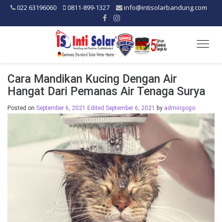
022 63196060
0811-899-1327
info@intisolarbandung.com
Togg
navig
Cara Mandikan Kucing Dengan Air
Hangat Dari Pemanas Air Tenaga Surya
Posted on
September 6, 2021
Edited September 6, 2021
by
admingogo