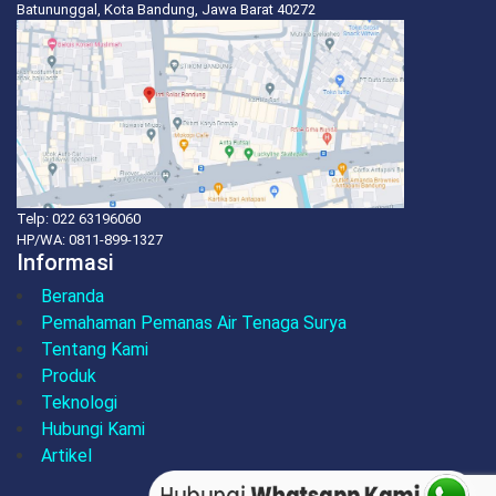
Batununggal, Kota Bandung, Jawa Barat 40272
Telp: 022 63196060
HP/WA:
0811-899-1327
Informasi
Beranda
Pemahaman Pemanas Air Tenaga Surya
Tentang Kami
Produk
Teknologi
Hubungi Kami
Artikel