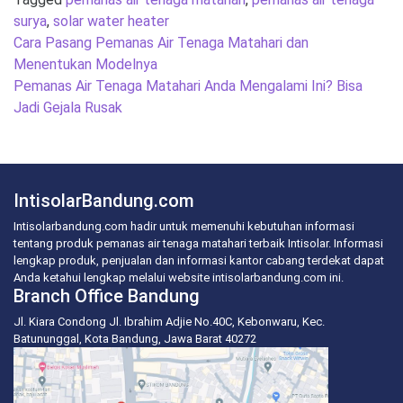
surya
,
solar water heater
Post
Cara Pasang Pemanas Air Tenaga Matahari dan
navigation
Menentukan Modelnya
Pemanas Air Tenaga Matahari Anda Mengalami Ini? Bisa
Jadi Gejala Rusak
IntisolarBandung.com
Intisolarbandung.com hadir untuk memenuhi kebutuhan informasi
tentang produk pemanas air tenaga matahari terbaik Intisolar. Informasi
lengkap produk, penjualan dan informasi kantor cabang terdekat dapat
Anda ketahui lengkap melalui website intisolarbandung.com ini.
Branch Office Bandung
Jl. Kiara Condong Jl. Ibrahim Adjie No.40C, Kebonwaru, Kec.
Batununggal, Kota Bandung, Jawa Barat 40272