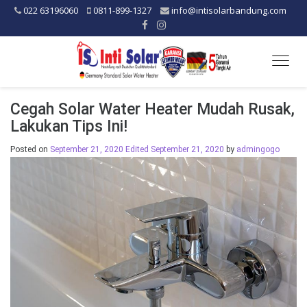
022 63196060
0811-899-1327
info@intisolarbandung.com
Togg
navig
Cegah Solar Water Heater Mudah Rusak,
Lakukan Tips Ini!
Posted on
September 21, 2020
Edited September 21, 2020
by
admingogo