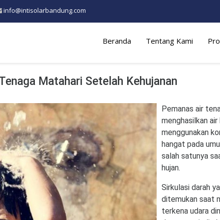
info@intisolarbandung.com
Beranda
Tentang Kami
Pro
Tenaga Matahari Setelah Kehujanan
Pemanas air tena
menghasilkan air
menggunakan komp
hangat pada umu
salah satunya sa
hujan.
Sirkulasi darah y
ditemukan saat 
terkena udara din