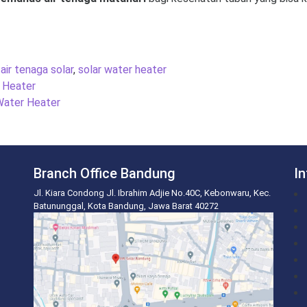
ir tenaga solar
,
solar water heater
 Heater
Water Heater
Branch Office Bandung
I
Jl. Kiara Condong Jl. Ibrahim Adjie No.40C, Kebonwaru, Kec.
Batununggal, Kota Bandung, Jawa Barat 40272