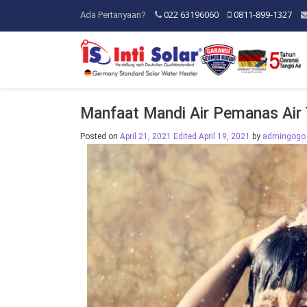
022 63196060
0811-899-1327
Ada Pertanyaan?
Manfaat Mandi Air Pemanas Air 
Posted on
April 21, 2021
Edited April 19, 2021
by
admingogo