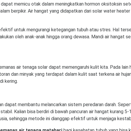
t dapat memicu otak dalam meningkatkan hormon oksitoksin set
alam berpikir. Air hangat yang didapatkan dari solar water heat
ektif untuk mengurangi ketegangan tubuh atau stres. Hal ters
dilakukan oleh anak-anak hingga orang dewasa. Mandi air hangat
emanas air tenaga solar dapat memengaruhi kulit kita. Pada lain
toran dan minyak yang terdapat dalam kulit saat terkena air huja
di kering.
n dapat membantu melancarkan sistem peredaran darah. Seperti c
tabil. Kalian bisa berdiri di bawah pancuran air hangat kurang 
sia, sehingga metode ini dianggap efektif untuk menjaga kestab
pemanas air tenaga matahari
bagi kesehatan tubuh yang bisa ki