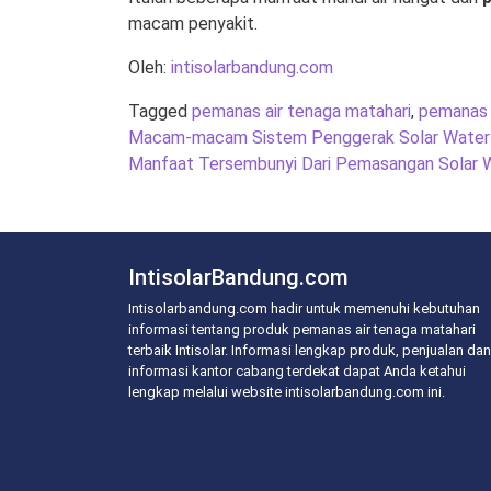
macam penyakit.
Oleh:
intisolarbandung.com
Tagged
pemanas air tenaga matahari
,
pemanas a
Post
Macam-macam Sistem Penggerak Solar Water
navigation
Manfaat Tersembunyi Dari Pemasangan Solar 
IntisolarBandung.com
Intisolarbandung.com hadir untuk memenuhi kebutuhan
informasi tentang produk pemanas air tenaga matahari
terbaik Intisolar. Informasi lengkap produk, penjualan dan
informasi kantor cabang terdekat dapat Anda ketahui
lengkap melalui website intisolarbandung.com ini.