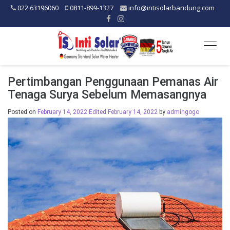
022 63196060
0811-899-1327
info@intisolarbandung.com
Togg
navig
Pertimbangan Penggunaan Pemanas Air
Tenaga Surya Sebelum Memasangnya
Posted on
February 14, 2022
Edited February 14, 2022
by
admingogo